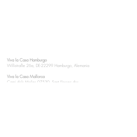
CONTACTO
Viva la Casa Hamburgo
Willistraße 26a, DE-22299 Hamburgo, Alemania
Viva la Casa Mallorca
Cami dels Molins 07530, Sant Llorenç des
Cardassar, Balleares
+49 (0) 172402 84 05
(WhatsApp)
Instagram